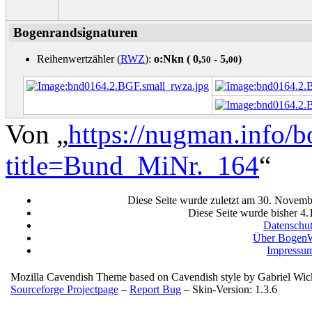
Bogenrandsignaturen
Reihenwertzähler (
RWZ
):
o:Nkn (
0,
- 5,
)
50
00
Von „
https://nugman.info/
title=Bund_MiNr._164
“
Diese Seite wurde zuletzt am 30. Novemb
Diese Seite wurde bisher 4.
Datenschu
Über BogenW
Impressu
Mozilla Cavendish Theme based on Cavendish style by Gabriel Wi
Sourceforge Projectpage
–
Report Bug
– Skin-Version: 1.3.6