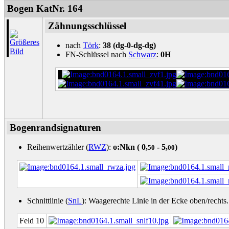
Bogen KatNr. 164
Zähnungsschlüssel
nach
Törk
:
38 (dg-0-dg-dg)
FN-Schlüssel nach
Schwarz
:
0H
Bogenrandsignaturen
Reihenwertzähler (
RWZ
):
o:Nkn (
0,
- 5,
)
50
00
Schnittlinie (
SnL
): Waagerechte Linie in der Ecke oben/rechts.
Feld 10