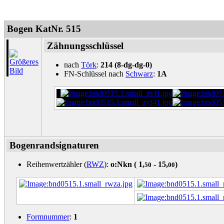
Bogen KatNr. 515
Zähnungsschlüssel
nach
Törk
:
214 (8-dg-dg-0)
FN-Schlüssel nach
Schwarz
:
1A
Bogenrandsignaturen
Reihenwertzähler (
RWZ
):
o:Nkn (
1,
- 15,
)
50
00
Formnummer
:
1