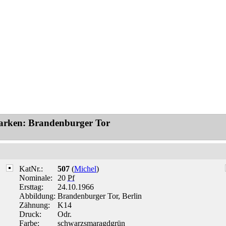
arken: Brandenburger Tor
KatNr.:
507
(
Michel
)
Nominale:
20
Pf
Ersttag:
24.10.1966
Abbildung:
Brandenburger Tor, Berlin
Zähnung:
K14
Druck:
Odr.
Farbe:
schwarzsmaragdgrün