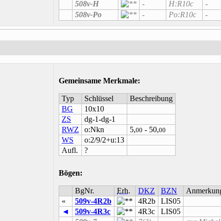
508v-H
-
H:R10c
-
508v-Po
-
Po:R10c
-
Gemeinsame Merkmale
:
Typ
Schlüssel
Beschreibung
BG
10x10
ZS
dg-1-dg-1
RWZ
o:Nkn
5,
- 50,
00
00
WS
o:2/9/2+u:13
Aufl.
?
Bögen:
BgNr.
Erh.
DKZ
BZN
Anmerkun
«
509v-4R2b
4R2b
LIS05
◄
509v-4R3c
4R3c
LIS05