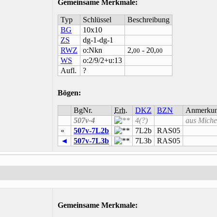
Gemeinsame Merkmale
:
Typ
Schlüssel
Beschreibung
BG
10x10
ZS
dg-1-dg-1
RWZ
o:Nkn
2,
- 20,
00
00
WS
o:2/9/2+u:13
Aufl.
?
Bögen:
BgNr.
Erh.
DKZ
BZN
Anmerku
507v-4
4(?)
aus Miche
«
507v-7L2b
7L2b
RAS05
◄
507v-7L3b
7L3b
RAS05
Gemeinsame Merkmale
: