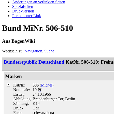
Änderungen an verlinkten Seiten
Spezialseiten
Druckversion
Permanenter Link
Bund MiNr. 506-510
Aus BogenWiki
Wechseln zu:
Navigation
,
Suche
Bundesrepublik Deutschland
KatNr. 506-510: Freim
Marken
KatNr.:
506
(
Michel
)
Nominale:
10
Pf
Ersttag:
24.10.1966
Abbildung:
Brandenburger Tor, Berlin
Zähnung:
K14
Druck:
Odr.
Farbe:
schwarzsiena