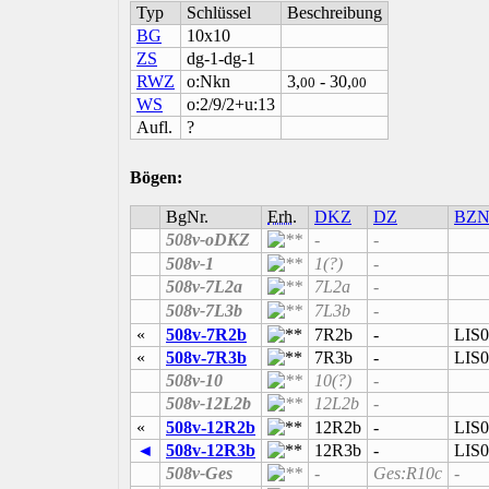
Typ
Schlüssel
Beschreibung
BG
10x10
ZS
dg-1-dg-1
RWZ
o:Nkn
3,
- 30,
00
00
WS
o:2/9/2+u:13
Aufl.
?
Bögen:
BgNr.
Erh.
DKZ
DZ
BZ
508v-oDKZ
-
-
508v-1
1(?)
-
508v-7L2a
7L2a
-
508v-7L3b
7L3b
-
«
508v-7R2b
7R2b
-
LIS0
«
508v-7R3b
7R3b
-
LIS0
508v-10
10(?)
-
508v-12L2b
12L2b
-
«
508v-12R2b
12R2b
-
LIS0
◄
508v-12R3b
12R3b
-
LIS0
508v-Ges
-
Ges:R10c
-