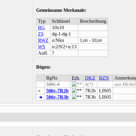
Gemeinsame Merkmale
:
Typ
Schlüssel
Beschreibung
BG
10x10
ZS
dg-1-dg-1
RWZ
o:Nkn
1,
- 10,
00
00
WS
o:2/9/2+u:13
Aufl.
?
Bögen:
BgNr.
Erh.
DKZ
BZN
Anmerkun
506v-4
4(?)
aus Michel
«
506v-7R2b
7R2b
LIS05
◄
506v-7R3b
7R3b
LIS05