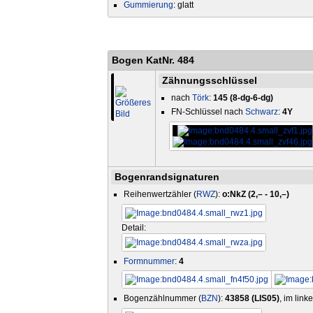
Gummierung
: glatt
Bogen KatNr. 484
Zähnungsschlüssel
nach
Törk
:
145 (8-dg-6-dg)
FN-Schlüssel nach
Schwarz
:
4Y
Bogenrandsignaturen
Reihenwertzähler (
RWZ
):
o:NkZ (2,– - 10,–)
Detail:
Formnummer
:
4
Bogenzählnummer (
BZN
):
43858 (LIS05)
, im lin