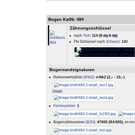
Bogen KatNr. 484
Zähnungsschlüssel
nach
Törk
:
114 (8-dg-8-dg)
FN-Schlüssel nach
Schwarz
:
1Al
Bogenrandsignaturen
Reihenwertzähler (
RWZ
):
o:NkZ (2,– - 10,–)
Detail:
Formnummer
:
1
Bogenzählnummer (
BZN
):
47005 (RAS05)
, im re