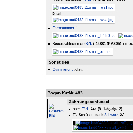
Detail:
Formnummer
:
1
Bogenzählnummer (
BZN
):
44881 (RAS05)
, im re
Sonstiges
Gummierung
: glatt
Bogen KatNr. 483
Zähnungsschlüssel
nach
Törk
:
44a (8+1-dg-dg-12)
FN-Schlüssel nach
Schwarz
:
2A