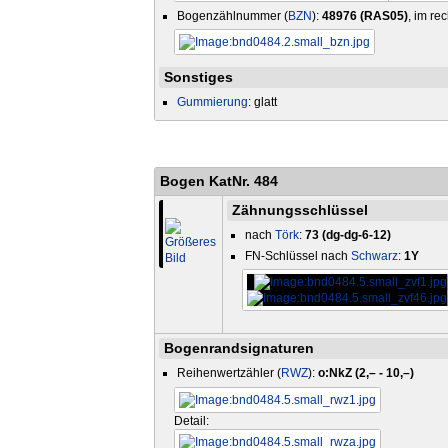
Bogenzählnummer (
BZN
):
48976 (RAS05)
, im re
Sonstiges
Gummierung
: glatt
Bogen KatNr. 484
Zähnungsschlüssel
nach
Törk
:
73 (dg-dg-6-12)
FN-Schlüssel nach
Schwarz
:
1Y
Bogenrandsignaturen
Reihenwertzähler (
RWZ
):
o:NkZ (2,– - 10,–)
Detail: