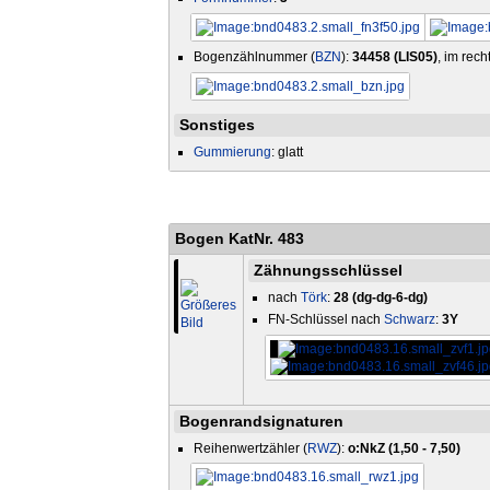
Bogenzählnummer (
BZN
):
34458 (LIS05)
, im rec
Sonstiges
Gummierung
: glatt
Bogen KatNr. 483
Zähnungsschlüssel
nach
Törk
:
28 (dg-dg-6-dg)
FN-Schlüssel nach
Schwarz
:
3Y
Bogenrandsignaturen
Reihenwertzähler (
RWZ
):
o:NkZ (1,50 - 7,50)