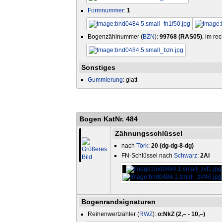
Formnummer
:
1
Bogenzählnummer (
BZN
):
99768 (RAS05)
, im re
Sonstiges
Gummierung
: glatt
Bogen KatNr. 484
Zähnungsschlüssel
nach
Törk
:
20 (dg-dg-8-dg)
FN-Schlüssel nach
Schwarz
:
2Al
Bogenrandsignaturen
Reihenwertzähler (
RWZ
):
o:NkZ (2,– - 10,–)