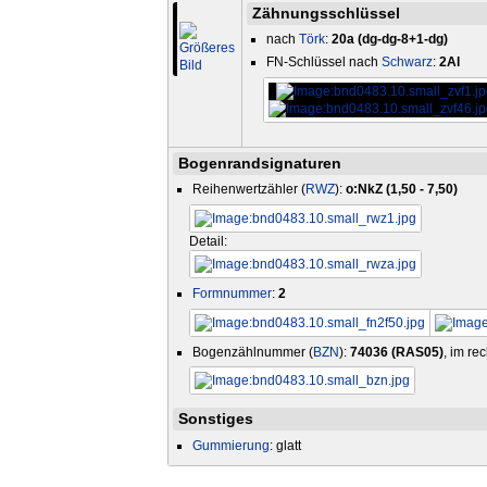
Zähnungsschlüssel
nach
Törk
:
20a (dg-dg-8+1-dg)
FN-Schlüssel nach
Schwarz
:
2Al
Bogenrandsignaturen
Reihenwertzähler (
RWZ
):
o:NkZ (1,50 - 7,50)
Detail:
Formnummer
:
2
Bogenzählnummer (
BZN
):
74036 (RAS05)
, im re
Sonstiges
Gummierung
: glatt