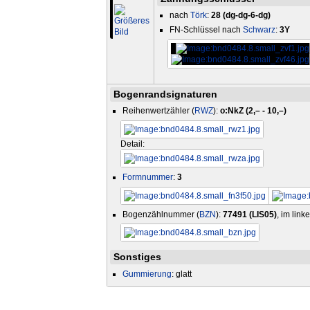
nach
Törk
:
28 (dg-dg-6-dg)
FN-Schlüssel nach
Schwarz
:
3Y
Bogenrandsignaturen
Reihenwertzähler (
RWZ
):
o:NkZ (2,– - 10,–)
Detail:
Formnummer
:
3
Bogenzählnummer (
BZN
):
77491 (LIS05)
, im lin
Sonstiges
Gummierung
: glatt