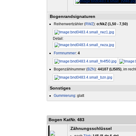
Bogenrandsignaturen
Reihenwertzähler (
RWZ
):
o:NkZ (1,50 - 7,50)
Detail:
Formnummer
:
4
Bogenzählnummer (
BZN
):
44107 (LIS05)
, im rec
Sonstiges
Gummierung
: glatt
Bogen KatNr. 483
Zähnungsschlüssel