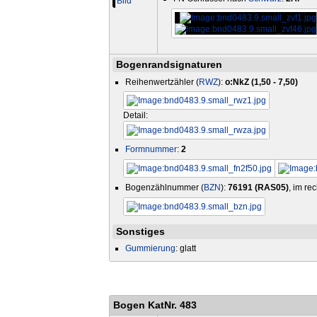
Bogenrandsignaturen
Reihenwertzähler (
RWZ
):
o:NkZ (1,50 - 7,50)
Detail:
Formnummer
:
2
Bogenzählnummer (
BZN
):
76191 (RAS05)
, im re
Sonstiges
Gummierung
: glatt
Bogen KatNr. 483