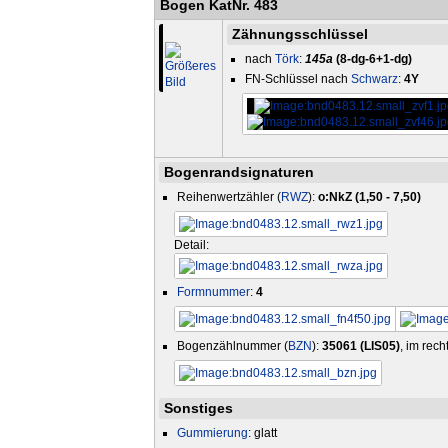
Bogen KatNr. 483
Zähnungsschlüssel
nach
Törk
:
145a
(8-dg-6+1-dg)
FN-Schlüssel nach
Schwarz
:
4Y
Bogenrandsignaturen
Reihenwertzähler (
RWZ
):
o:NkZ (1,50 - 7,50)
Detail:
Formnummer
:
4
Bogenzählnummer (
BZN
):
35061 (LIS05)
, im rec
Sonstiges
Gummierung
: glatt