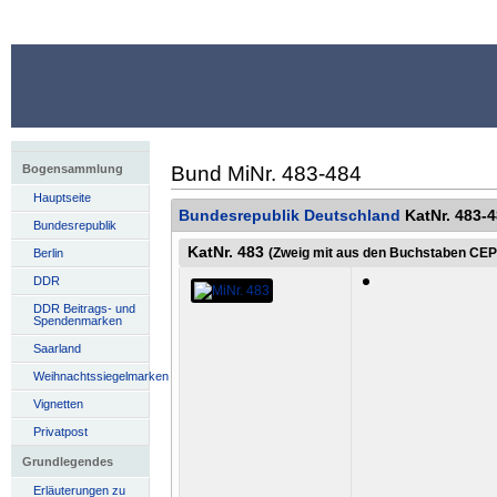
Bund MiNr. 483-484
Bogensammlung
Hauptseite
Bundesrepublik Deutschland
KatNr. 483-
Bundesrepublik
KatNr. 483
(Zweig mit aus den Buchstaben CEPT
Berlin
DDR
DDR Beitrags- und
Spendenmarken
Saarland
Weihnachtssiegelmarken
Vignetten
Privatpost
Grundlegendes
Erläuterungen zu