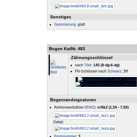
Sonstiges
Gummierung
: glatt
Bogen KatNr. 483
Zähnungsschlüssel
nach
Törk
:
145 (8-dg-6-dg)
FN-Schlüssel nach
Schwarz
:
3Y
Bogenrandsignaturen
Reihenwertzähler (
RWZ
):
o:NkZ (1,50 - 7,50)
Detail:
Formnummer
:
3