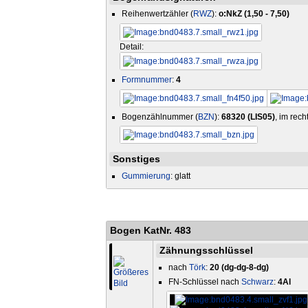
Reihenwertzähler (
RWZ
):
o:NkZ (1,50 - 7,50)
Detail:
Formnummer
:
4
Bogenzählnummer (
BZN
):
68320 (LIS05)
, im rec
Sonstiges
Gummierung
: glatt
Bogen KatNr. 483
Zähnungsschlüssel
nach
Törk
:
20 (dg-dg-8-dg)
FN-Schlüssel nach
Schwarz
:
4Al