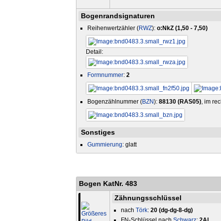
Bogenrandsignaturen
Reihenwertzähler (
RWZ
):
o:NkZ (1,50 - 7,50)
Detail:
Formnummer
:
2
Bogenzählnummer (
BZN
):
88130 (RAS05)
, im re
Sonstiges
Gummierung
: glatt
Bogen KatNr. 483
Zähnungsschlüssel
nach
Törk
:
20 (dg-dg-8-dg)
FN-Schlüssel nach
Schwarz
:
2Al