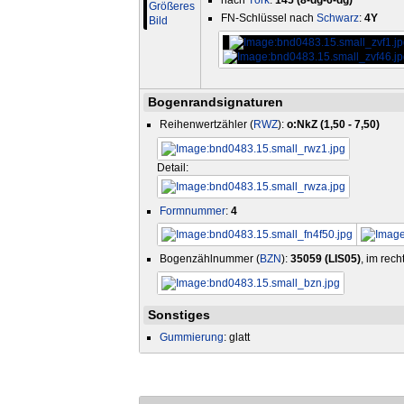
nach
Törk
:
145 (8-dg-6-dg)
FN-Schlüssel nach
Schwarz
:
4Y
Bogenrandsignaturen
Reihenwertzähler (
RWZ
):
o:NkZ (1,50 - 7,50)
Detail:
Formnummer
:
4
Bogenzählnummer (
BZN
):
35059 (LIS05)
, im rec
Sonstiges
Gummierung
: glatt