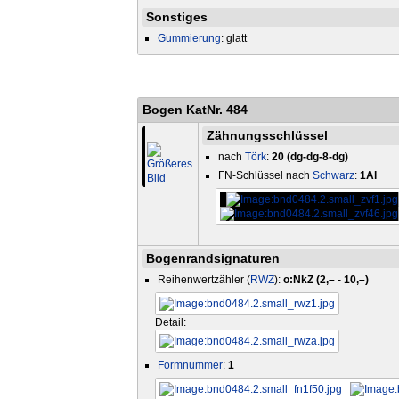
Sonstiges
Gummierung
: glatt
Bogen KatNr. 484
Zähnungsschlüssel
nach
Törk
:
20 (dg-dg-8-dg)
FN-Schlüssel nach
Schwarz
:
1Al
Bogenrandsignaturen
Reihenwertzähler (
RWZ
):
o:NkZ (2,– - 10,–)
Detail:
Formnummer
:
1