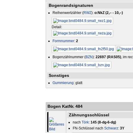
Bogenrandsignaturen
Reihenwertzähler (
RWZ
):
o:NkZ (2,– - 10,–)
Detail:
Formnummer
:
2
Bogenzählnummer (
BZN
):
22697 (RAS05)
, im re
Sonstiges
Gummierung
: glatt
Bogen KatNr. 484
Zähnungsschlüssel
nach
Törk
:
145 (8-dg-6-dg)
FN-Schlüssel nach
Schwarz
:
3Y