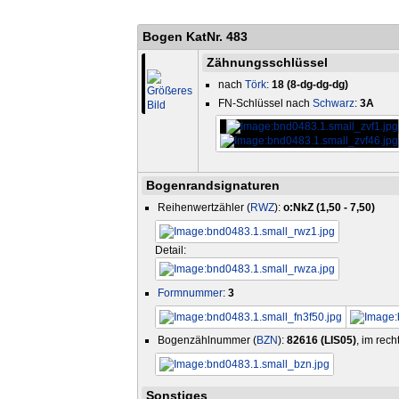
Bogen KatNr. 483
Zähnungsschlüssel
nach
Törk
:
18 (8-dg-dg-dg)
FN-Schlüssel nach
Schwarz
:
3A
Bogenrandsignaturen
Reihenwertzähler (
RWZ
):
o:NkZ (1,50 - 7,50)
Detail:
Formnummer
:
3
Bogenzählnummer (
BZN
):
82616 (LIS05)
, im rec
Sonstiges