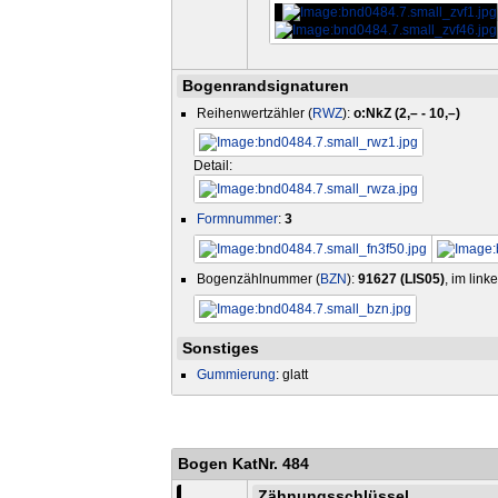
Bogenrandsignaturen
Reihenwertzähler (
RWZ
):
o:NkZ (2,– - 10,–)
Detail:
Formnummer
:
3
Bogenzählnummer (
BZN
):
91627 (LIS05)
, im lin
Sonstiges
Gummierung
: glatt
Bogen KatNr. 484
Zähnungsschlüssel