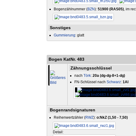
Bogenzählnummer (
BZN
):
51900 (RAS05)
, im re
Sonstiges
Gummierung
: glatt
Bogen KatNr. 483
Zähnungsschlüssel
nach
Törk
:
20a (dg-dg-8+1-dg)
FN-Schlüssel nach
Schwarz
:
1Al
Bogenrandsignaturen
Reihenwertzähler (
RWZ
):
o:NkZ (1,50 - 7,50)
Detail: