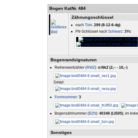
Bogen KatNr. 484
Zähnungsschlüssel
nach
Törk
:
299 (8-12-6-dg)
FN-Schlüssel nach
Schwarz
:
3Yc
Bogenrandsignaturen
Reihenwertzähler (
RWZ
):
o:NkZ (2,– - 10,–)
Detail:
Formnummer
:
3
Bogenzählnummer (
BZN
):
40346 (LIS05)
, im lin
Sonstiges