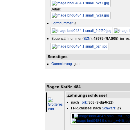
Detail:
Formnummer
:
2
Bogenzählnummer (
BZN
):
48975 (RAS05)
, im re
Sonstiges
Gummierung
: glatt
Bogen KatNr. 484
Zähnungsschlüssel
nach
Törk
:
303 (8-dg-6-12)
FN-Schlüssel nach
Schwarz
:
2Y