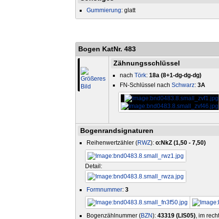
Gummierung
: glatt
Bogen KatNr. 483
Zähnungsschlüssel
nach
Törk
:
18a (8+1-dg-dg-dg)
FN-Schlüssel nach
Schwarz
:
3A
Bogenrandsignaturen
Reihenwertzähler (
RWZ
):
o:NkZ (1,50 - 7,50)
Detail:
Formnummer
:
3
Bogenzählnummer (
BZN
):
43319 (LIS05)
, im rec