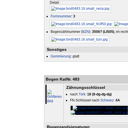
Detail:
Formnummer
:
3
Bogenzählnummer (
BZN
):
3506? (LIS05)
, im rec
Sonstiges
Gummierung
: glatt
Bogen KatNr. 483
Zähnungsschlüssel
nach
Törk
:
18 (8-dg-dg-dg)
FN-Schlüssel nach
Schwarz
:
4A
Bogenrandsignaturen