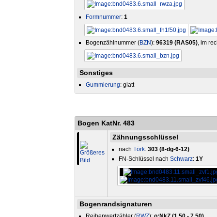
Formnummer
:
1
Bogenzählnummer (
BZN
):
96319 (RAS05)
, im re
Sonstiges
Gummierung
: glatt
Bogen KatNr. 483
Zähnungsschlüssel
nach
Törk
:
303 (8-dg-6-12)
FN-Schlüssel nach
Schwarz
:
1Y
Bogenrandsignaturen
Reihenwertzähler (
RWZ
):
o:NkZ (1,50 - 7,50)