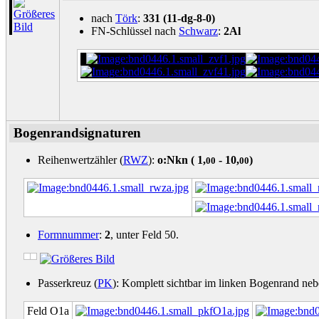
nach
Törk
:
331 (11-dg-8-0)
FN-Schlüssel nach
Schwarz
:
2Al
Bogenrandsignaturen
Reihenwertzähler (
RWZ
):
o:Nkn (
1,
- 10,
)
00
00
Formnummer
:
2
, unter Feld 50.
Passerkreuz (
PK
): Komplett sichtbar im linken Bogenrand nebe
Feld O1a