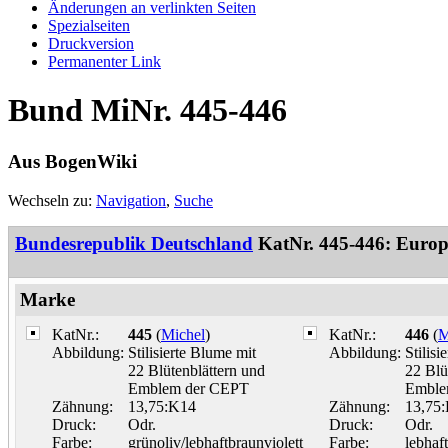
Änderungen an verlinkten Seiten
Spezialseiten
Druckversion
Permanenter Link
Bund MiNr. 445-446
Aus BogenWiki
Wechseln zu:
Navigation
,
Suche
Bundesrepublik Deutschland
KatNr. 445-446: Euro
Marke
KatNr.:
445
(
Michel
)
KatNr.:
446
(
M
Abbildung:
Stilisierte Blume mit
Abbildung:
Stilisi
22 Blütenblättern und
22 Blü
Emblem der CEPT
Emble
Zähnung:
13,75:K14
Zähnung:
13,75
Druck:
Odr.
Druck:
Odr.
Farbe:
grünoliv/lebhaftbraunviolett
Farbe:
lebhaf