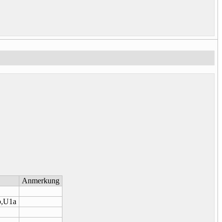
Anmerkung
b,U1a