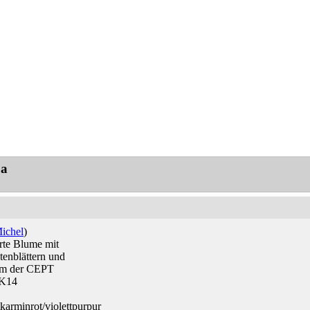
pa
ichel
)
erte Blume mit
tenblättern und
m der CEPT
:K14
tkarminrot/violettpurpur