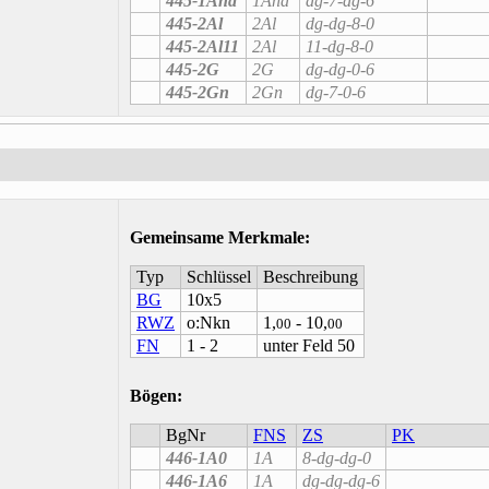
445-1Ana
1Ana
dg-7-dg-6
445-2Al
2Al
dg-dg-8-0
445-2Al11
2Al
11-dg-8-0
445-2G
2G
dg-dg-0-6
445-2Gn
2Gn
dg-7-0-6
Gemeinsame Merkmale
:
Typ
Schlüssel
Beschreibung
BG
10x5
RWZ
o:Nkn
1,
- 10,
00
00
FN
1 - 2
unter Feld 50
Bögen:
BgNr
FNS
ZS
PK
446-1A0
1A
8-dg-dg-0
446-1A6
1A
dg-dg-dg-6