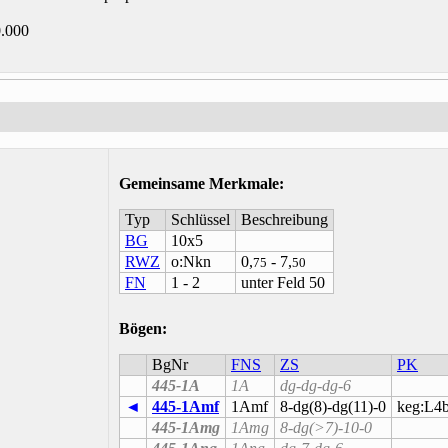
0.000
Gemeinsame Merkmale
:
Typ
Schlüssel
Beschreibung
BG
10x5
RWZ
o:Nkn
0,
- 7,
75
50
FN
1 - 2
unter Feld 50
Bögen:
BgNr
FNS
ZS
PK
445-1A
1A
dg-dg-dg-6
◄
445-1Amf
1Amf
8-dg(8)-dg(11)-0
keg:L4
445-1Amg
1Amg
8-dg(>7)-10-0