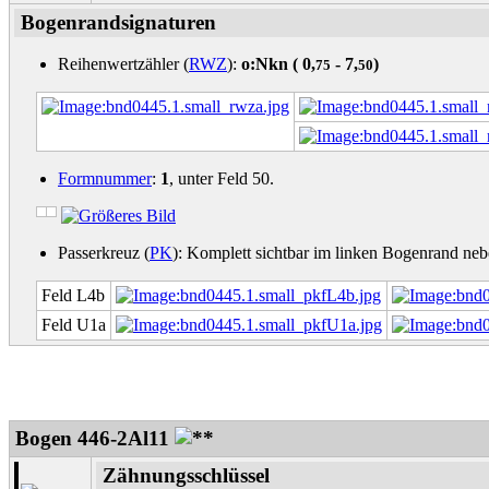
Bogenrandsignaturen
Reihenwertzähler (
RWZ
):
o:Nkn (
0,
- 7,
)
75
50
Formnummer
:
1
, unter Feld 50.
Passerkreuz (
PK
): Komplett sichtbar im linken Bogenrand nebe
Feld L4b
Feld U1a
Bogen 446-2Al11
Zähnungsschlüssel