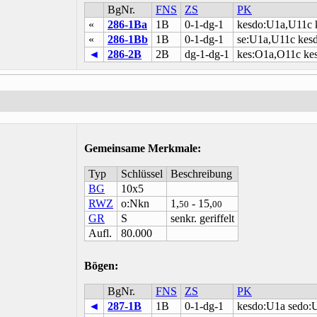
BgNr.
FNS
ZS
PK
«
286-1Ba
1B
0-1-dg-1
kesdo:U1a,U11c 
«
286-1Bb
1B
0-1-dg-1
se:U1a,U11c kes
◄
286-2B
2B
dg-1-dg-1
kes:O1a,O11c ke
Gemeinsame Merkmale
:
Typ
Schlüssel
Beschreibung
BG
10x5
RWZ
o:Nkn
1,
- 15,
50
00
GR
S
senkr. geriffelt
Aufl.
80.000
Bögen:
BgNr.
FNS
ZS
PK
◄
287-1B
1B
0-1-dg-1
kesdo:U1a sedo: