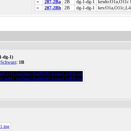
«
287-2Ba
2B
dg-1-dg-1
kesdo:O1a,O11c 
«
287-2Bb
2B
dg-1-dg-1
kes:O1a,O11c,L
1-dg-1)
h
Schwarz
:
1B
ll zvf1.jpg
Datei:Bnd0286.1.small zvf10.jpg
l zvf41.jpg
Datei:Bnd0286.1.small zvf50.jpg