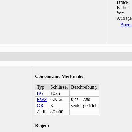
Druck:
Farbe:
Wz:
Auflage
Bogen
Gemeinsame Merkmale
:
Typ
Schlüssel
Beschreibung
BG
10x5
RWZ
o:Nkn
0,
- 7,
75
50
GR
S
senkr. geriffelt
Aufl.
80.000
Bögen: