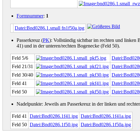
Formnummer
:
1
Datei:Bnd0286.1.small fn1f50a.jpg
Passerkreuz (
PK
): Vollständig sichtbar im rechten und linke
41) und in der unteren/rechten Bogenecke (Feld 50).
Feld 5/6
Datei:Bnd0286
Feld 21/31
Datei:Bnd0286
Feld 30/40
Datei:Bnd0286
Feld 41
Datei:Bnd0286
Feld 50
Datei:Bnd0286
Nadelpunkte: Jeweils am Passerkreuz in der linken und recht
Feld 41
Datei:Bnd0286.1f41.jpg
Datei:Bnd0286.1f41a.jpg
Feld 50
Datei:Bnd0286.1f50.jpg
Datei:Bnd0286.1f50a.jpg