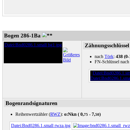
Bogen 286-1Ba
Datei:Bnd0286.1.small bg1.jpg
Zähnungsschlüssel
nach
Törk
:
438 (0-
FN-Schlüssel nac
Datei:Bnd0286.1.sma
Datei:Bnd0286.1.smal
Bogenrandsignaturen
Reihenwertzähler (
RWZ
):
o:Nkn (
0,
- 7,
)
75
50
Datei:Bnd0286.1.small rwza.jpg