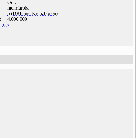
Odr.
mehrfarbig
5 (DBP und Kreuzblüten)
:
4.000.000
 287