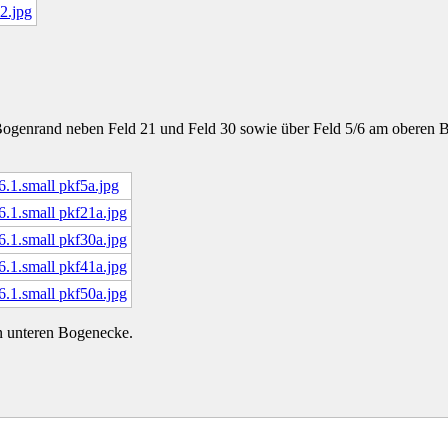
n Bogenrand neben Feld 21 und Feld 30 sowie über Feld 5/6 am oberen B
.1.small pkf5a.jpg
.1.small pkf21a.jpg
.1.small pkf30a.jpg
.1.small pkf41a.jpg
.1.small pkf50a.jpg
en unteren Bogenecke.