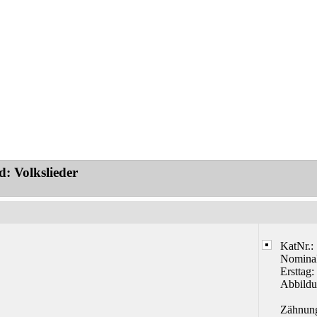
: Volkslieder
KatNr.:
Nominal
Ersttag:
Abbildu
Zähnun