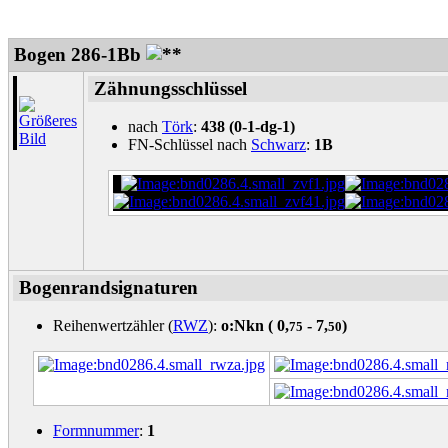
Bogen 286-1Bb
Zähnungsschlüssel
nach
Törk
:
438 (0-1-dg-1)
FN-Schlüssel nach
Schwarz
:
1B
Bogenrandsignaturen
Reihenwertzähler (
RWZ
):
o:Nkn (
0,
- 7,
)
75
50
Formnummer
:
1