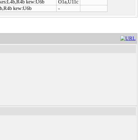
kes:L4b,R4b kew:U6b
O1a,U11c
4b,R4b kew:U6b
-