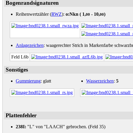
Bogenrandsignaturen
Reihenwertzähler (
RWZ
):
o:Nkn (
1,
- 10,
)
00
00
Anlagezeichen
: waagerechter Strich in Markenfarbe schwarzbr
Feld L6b
Sonstiges
Gummierung
: glatt
Wasserzeichen
:
5
Plattenfehler
238I:
"L" von "LAACH" gebrochen. (Feld 35)