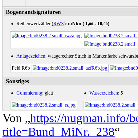
Bogenrandsignaturen
Reihenwertzähler (
RWZ
):
o:Nkn (
1,
- 10,
)
00
00
Anlagezeichen
: waagerechter Strich in Markenfarbe schwarzbr
Feld R6b
Sonstiges
Gummierung
: glatt
Wasserzeichen
:
5
Von „
https://nugman.info/
title=Bund_MiNr._238
“