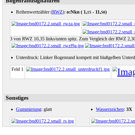
Bogenrandsignaturen
Reihenwertzähler (
RWZ
):
o:Nkn (
1,
- 11,
)
15
50
3 von RWZ 10,35 links/unten spitz. Zum Vergleich der RWZ 2,3
Unterdruck: Linker Bogenrand kompett mit blaßgelben Unterd
Feld 1
Sonstiges
Gummierung
: glatt
Wasserzeichen
:
3X