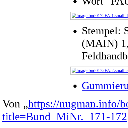
Wort "FAU
Stempel:
(MAIN) 1,
Feldhandb
Gummier
Von „
https://nugman.info/
title=Bund_MiNr._171-172