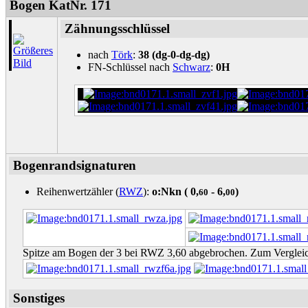
Bogen KatNr. 171
Zähnungsschlüssel
nach
Törk
:
38 (dg-0-dg-dg)
FN-Schlüssel nach
Schwarz
:
0H
Bogenrandsignaturen
Reihenwertzähler (
RWZ
):
o:Nkn (
0,
- 6,
)
60
00
Spitze am Bogen der 3 bei RWZ 3,60 abgebrochen. Zum Verglei
Sonstiges