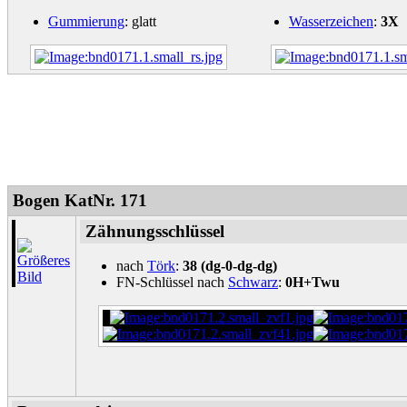
Gummierung
: glatt
Wasserzeichen
:
3X
Bogen KatNr. 171
Zähnungsschlüssel
nach
Törk
:
38 (dg-0-dg-dg)
FN-Schlüssel nach
Schwarz
:
0H+Twu