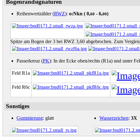
Bogenrandsignaturen
Reihenwertzähler (
RWZ
):
o:Nkn (
0,
- 6,
)
60
00
Spitze am Bogen der 3 bei RWZ 3,60 abgebrochen. Zum Verglei
Passerkreuz (
PK
): In der Ecke oben/rechts (R1a) und unter Fe
Feld R1a
Feld R6c
Sonstiges
Gummierung
: glatt
Wasserzeichen
:
3X