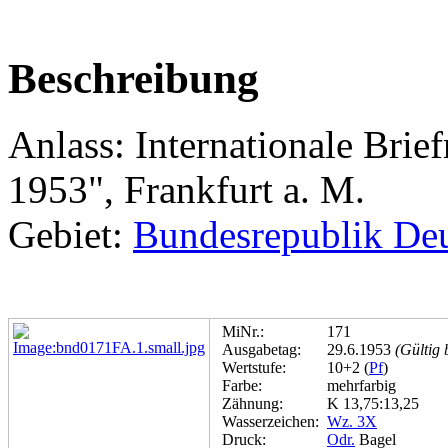
Beschreibung
Anlass: Internationale Bri
1953", Frankfurt a. M.
Gebiet:
Bundesrepublik De
MiNr.:
171
Ausgabetag:
29.6.1953
(Gültig 
Wertstufe:
10+2 (
Pf
)
Farbe:
mehrfarbig
Zähnung:
K 13,75:13,25
Wasserzeichen:
Wz. 3X
Druck:
Odr.
Bagel