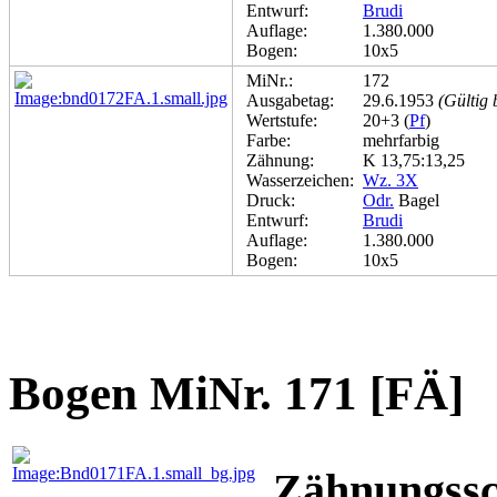
Entwurf:
Brudi
Auflage:
1.380.000
Bogen:
10x5
MiNr.:
172
Ausgabetag:
29.6.1953
(Gültig 
Wertstufe:
20+3 (
Pf
)
Farbe:
mehrfarbig
Zähnung:
K 13,75:13,25
Wasserzeichen:
Wz. 3X
Druck:
Odr.
Bagel
Entwurf:
Brudi
Auflage:
1.380.000
Bogen:
10x5
Bogen MiNr. 171 [FÄ]
Zähnungssc