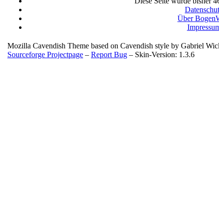
Diese Seite wurde bisher 4
Datenschu
Über BogenW
Impressu
Mozilla Cavendish Theme based on Cavendish style by Gabriel Wi
Sourceforge Projectpage
–
Report Bug
– Skin-Version: 1.3.6