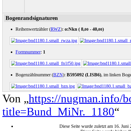
Bogenrandsignaturen
Reihenwertzähler (
RWZ
):
o:Nkn (
8,
- 40,
)
00
00
Formnummer
:
1
Bogenzählnummer (
BZN
):
B595092 (LISB6)
, im linken Bog
Von „
https://nugman.info/
title=Bund_MiNr._1180
“
Diese Seite wurde zuletzt am 16. Juni