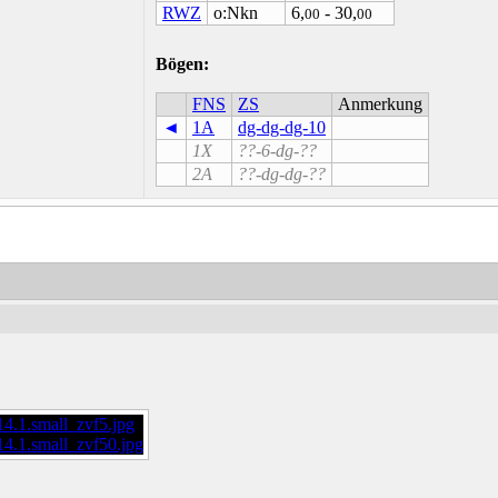
RWZ
o:Nkn
6,
- 30,
00
00
Bögen:
FNS
ZS
Anmerkung
◄
1A
dg-dg-dg-10
1X
??-6-dg-??
2A
??-dg-dg-??