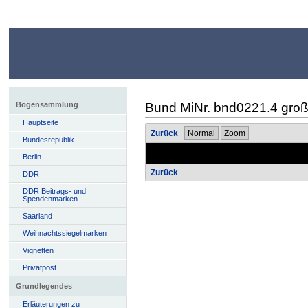
Bund MiNr. bnd0221.4 gro
Bogensammlung
Hauptseite
Zurück
Normal
Zoom
Bundesrepublik
Berlin
Zurück
DDR
DDR Beitrags- und
Spendenmarken
Saarland
Weihnachtssiegelmarken
Vignetten
Privatpost
Grundlegendes
Erläuterungen zu