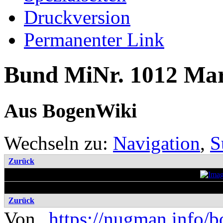
Druckversion
Permanenter Link
Bund MiNr. 1012 Ma
Aus BogenWiki
Wechseln zu:
Navigation
,
S
Zurück
Zurück
Von „
https://nugman.info/