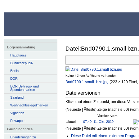
Datei:Bnd0790.1.small bzn.
Bogensammlung
Hauptseite
Bundesrepublik
Berlin
Keine höhere Auflösung vorhanden.
DDR
Bnd0790.1.small_bzn.jpg
‎ (223 × 120 Pixe
DDR Beitrags- und
Spendenmarken
Dateiversionen
Saarland
Klicke auf einen Zeitpunkt, um diese Versio
Weihnachtssiegelmarken
(Neueste | Älteste) Zeige (nächste 50) (vorh
Vignetten
Version vom
Privatpost
aktuell
07:40, 11. Okt. 2019
(Neueste | Älteste) Zeige (nächste 50) (vorh
Grundlegendes
Diese Datei mit einem externen Progra
Erläuterungen zu