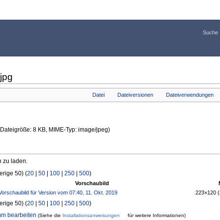
Suche
jpg
Datei
Dateiversionen
Dateiverwendungen
l, Dateigröße: 8 KB, MIME-Typ: image/jpeg)
n zu laden.
erige 50) (
20
|
50
|
100
|
250
|
500
)
Vorschaubild
223×120
erige 50) (
20
|
50
|
100
|
250
|
500
)
mm bearbeiten
(Siehe die
Installationsanweisungen
für weitere Informationen)