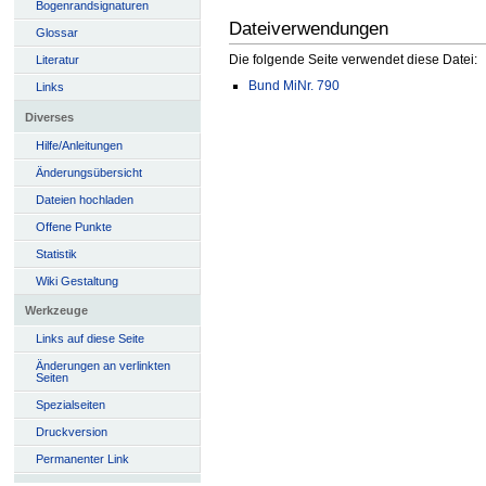
Bogenrandsignaturen
Dateiverwendungen
Glossar
Die folgende Seite verwendet diese Datei:
Literatur
Bund MiNr. 790
Links
Diverses
Hilfe/Anleitungen
Änderungsübersicht
Dateien hochladen
Offene Punkte
Statistik
Wiki Gestaltung
Werkzeuge
Links auf diese Seite
Änderungen an verlinkten
Seiten
Spezialseiten
Druckversion
Permanenter Link