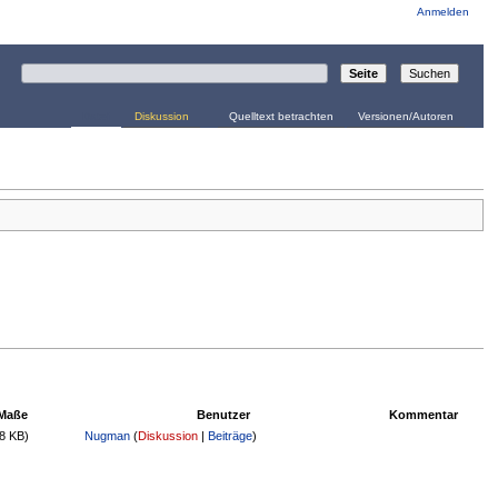
Anmelden
Datei
Diskussion
Quelltext betrachten
Versionen/Autoren
Maße
Benutzer
Kommentar
(8 KB)
Nugman
(
Diskussion
|
Beiträge
)