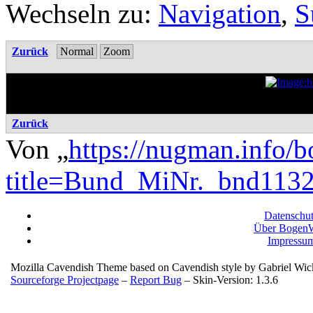
Wechseln zu:
Navigation
,
S
Zurück
Normal
Zoom
Zurück
Von „
https://nugman.info/
title=Bund_MiNr._bnd11
Datenschu
Über BogenW
Impressu
Mozilla Cavendish Theme based on Cavendish style by Gabriel Wi
Sourceforge Projectpage
–
Report Bug
– Skin-Version: 1.3.6