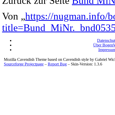
Zurück zur Seite
Bund MiNr
Von „
https://nugman.info/
title=Bund_MiNr._bnd05
Datenschu
Über BogenW
Impressu
Mozilla Cavendish Theme based on Cavendish style by Gabriel Wi
Sourceforge Projectpage
–
Report Bug
– Skin-Version: 1.3.6