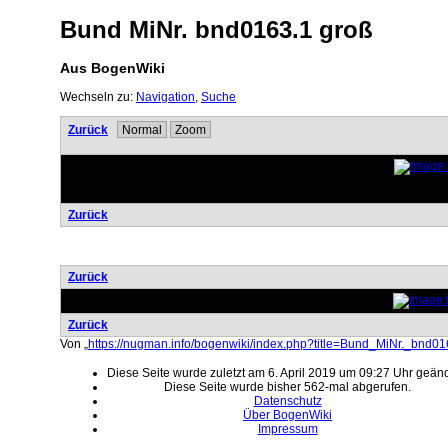
Bund MiNr. bnd0163.1 groß
Aus BogenWiki
Wechseln zu:
Navigation
,
Suche
Zurück
Normal
Zoom
Zurück
Zurück
Zurück
Von „
https://nugman.info/bogenwiki/index.php?title=Bund_MiNr._bn
Diese Seite wurde zuletzt am 6. April 2019 um 09:27 Uhr geänd
Diese Seite wurde bisher 562-mal abgerufen.
Datenschutz
Über BogenWiki
Impressum