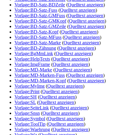
Vorlage:BD-Satz-BDZeile
(
Quelltext anzeigen
)
Vorlage:BD-Satz-Fuss
(
Quelltext anzeigen
)
Vorlage:BD-Satz-GMFuss
(
Quelltext anzeigen
)
Vorlage:BD-Satz-GMKopf
(
Quelltext anzeigen
)
Vorlage:BD-Satz-GMZeile
(
Quelltext anzeigen
)
Vorlage:BD-Satz-Kopf
(
Quelltext anzeigen
)
Vorlage:BD-Satz-MFuss
(
Quelltext anzeigen
)
Vorlage:BD-Satz-Marke
(
Quelltext anzeigen
)
Vorlage:BD-Zähnung
(
Quelltext anzeigen
)
Vorlage:BgMmLink
(
Quelltext anzeigen
)
Vorlage:HelpTexts
(
Quelltext anzeigen
)
Vorlage:ImgFrame
(
Quelltext anzeigen
)
Vorlage:MD-Marke
(
Quelltext anzeigen
)
Vorlage:MD-Marken-Fuss
(
Quelltext anzeigen
)
Vorlage:MD-Marken-Kopf
(
Quelltext anzeigen
)
Vorlage:MyImg
(
Quelltext anzeigen
)
Vorlage:Print
(
Quelltext anzeigen
)
Vorlage:SH
(
Quelltext anzeigen
)
Vorlage:SL
(
Quelltext anzeigen
)
Vorlage:SeiteLink
(
Quelltext anzeigen
)
Vorlage:Snsn
(
Quelltext anzeigen
)
Vorlage:Symbol
(
Quelltext anzeigen
)
Vorlage:ToolTip
(
Quelltext anzeigen
)
Vorlage:Waehrung
(
Quelltext anzeigen
)
Vorlage:Wz
(
Quelltext anzeigen
)