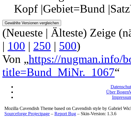
Kopf |Gebiet=Bund |Sa
(Neueste | Älteste) Zeige (n
|
100
|
250
|
500
)
Von „
https://nugman.info/
title=Bund_MiNr._1067
“
Datenschu
Über BogenW
Impressu
Mozilla Cavendish Theme based on Cavendish style by Gabriel Wi
Sourceforge Projectpage
–
Report Bug
– Skin-Version: 1.3.6